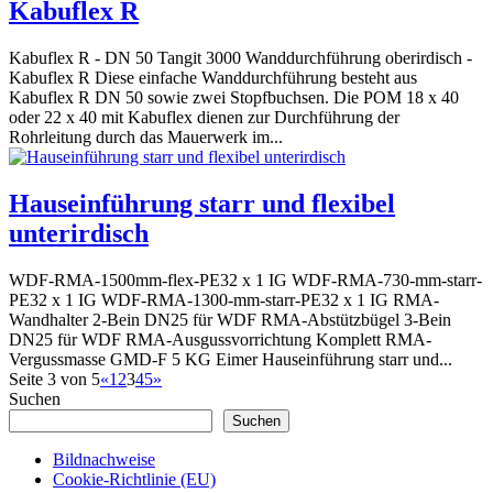
Kabuflex R
Kabuflex R - DN 50 Tangit 3000 Wanddurchführung oberirdisch -
Kabuflex R Diese einfache Wanddurchführung besteht aus
Kabuflex R DN 50 sowie zwei Stopfbuchsen. Die POM 18 x 40
oder 22 x 40 mit Kabuflex dienen zur Durchführung der
Rohrleitung durch das Mauerwerk im...
Hauseinführung starr und flexibel
unterirdisch
WDF-RMA-1500mm-flex-PE32 x 1 IG WDF-RMA-730-mm-starr-
PE32 x 1 IG WDF-RMA-1300-mm-starr-PE32 x 1 IG RMA-
Wandhalter 2-Bein DN25 für WDF RMA-Abstützbügel 3-Bein
DN25 für WDF RMA-Ausgussvorrichtung Komplett RMA-
Vergussmasse GMD-F 5 KG Eimer Hauseinführung starr und...
Seite 3 von 5
«
1
2
3
4
5
»
Suchen
Suchen
Bildnachweise
Cookie-Richtlinie (EU)